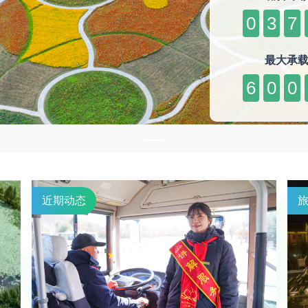
0
3
7
最大承
6
0
0
近期动态