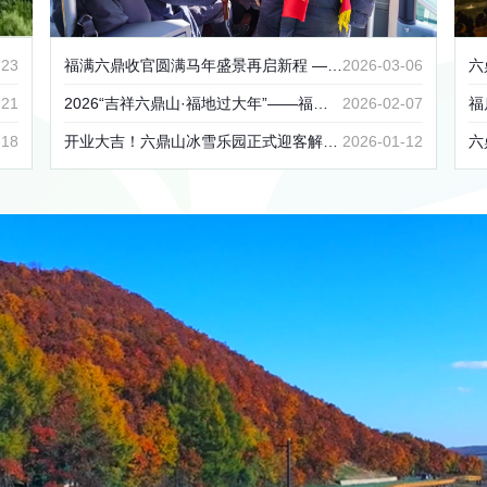
-23
福满六鼎收官圆满马年盛景再启新程 ——“吉祥六鼎山・福地过大年”春节假期活动落幕
2026-03-06
六
-21
2026“吉祥六鼎山·福地过大年”——福蛋纳祥！解锁新春第一份好彩头！
2026-02-07
福启
-18
开业大吉！六鼎山冰雪乐园正式迎客解锁冬日欢乐新地标
2026-01-12
六鼎山