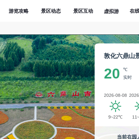
游览攻略
景区动态
景区互动
在
虚拟游
敦化六鼎山
20
℃
实时
2026-08-08
2026
9~22℃
11
当前在园