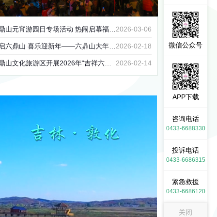
鼎山元宵游园日专场活动 热闹启幕福地团圆氛围感拉满
2026-03-06
微信公众号
六鼎山 喜乐迎新年——六鼎山大年初一人气爆棚 年味盎然
2026-02-18
文化旅游区开展2026年“吉祥六鼎山·福地过大年”活动安全专项检查 筑牢新春文旅安全防线
2026-02-14
APP下载
咨询电话
0433-6688330
投诉电话
0433-6686315
紧急救援
0433-6686120
关闭