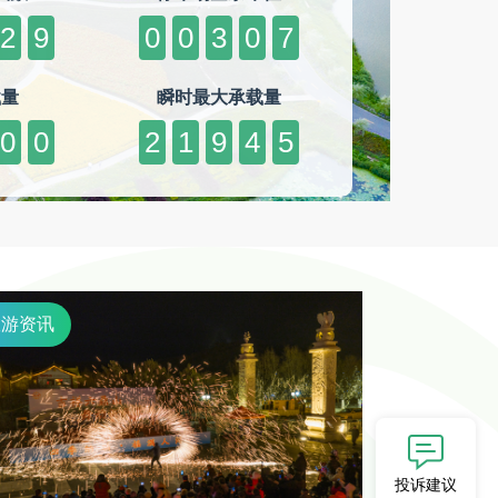
2
9
0
0
3
0
7
载量
瞬时最大承载量
0
0
2
1
9
4
5
旅游资讯
投诉建议